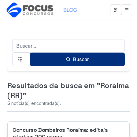
Abrir men
Abri
Termo de Busca
Buscar
Resultados da busca
em "Roraima
(RR)"
5
notícia(s) encontrada(s).
Concurso Bombeiros Roraima: editais
ofertam 200 vagas