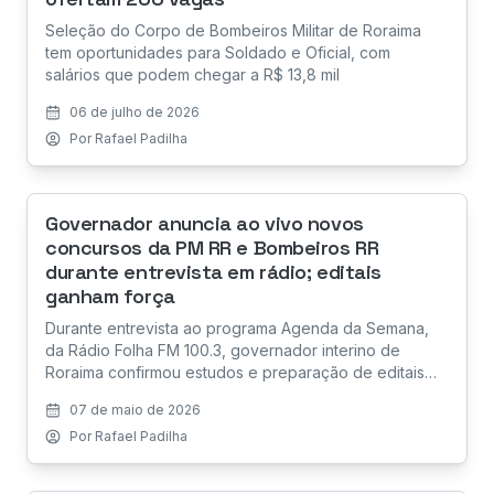
Seleção do Corpo de Bombeiros Militar de Roraima
tem oportunidades para Soldado e Oficial, com
salários que podem chegar a R$ 13,8 mil
06 de julho de 2026
Por
Rafael Padilha
Governador anuncia ao vivo novos
concursos da PM RR e Bombeiros RR
durante entrevista em rádio; editais
ganham força
Durante entrevista ao programa Agenda da Semana,
da Rádio Folha FM 100.3, governador interino de
Roraima confirmou estudos e preparação de editais
para reforçar a segurança pública do estado; previsão
07 de maio de 2026
é de até 600 vagas para a PM RR e novo concurso
Por
Rafael Padilha
iminente para o Corpo de Bombeiros.