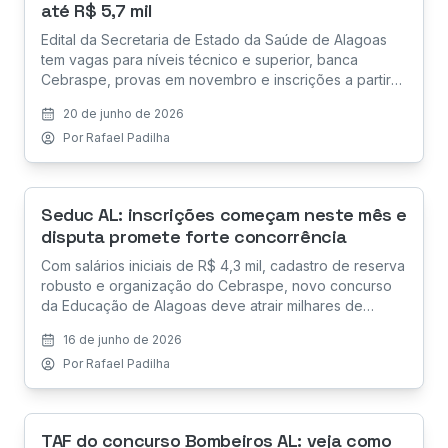
até R$ 5,7 mil
Edital da Secretaria de Estado da Saúde de Alagoas
tem vagas para níveis técnico e superior, banca
Cebraspe, provas em novembro e inscrições a partir
de julho.
20 de junho de 2026
Por
Rafael Padilha
Seduc AL: inscrições começam neste mês e
disputa promete forte concorrência
Com salários iniciais de R$ 4,3 mil, cadastro de reserva
robusto e organização do Cebraspe, novo concurso
da Educação de Alagoas deve atrair milhares de
candidatos. Veja datas, detalhes do edital e o que
16 de junho de 2026
esperar da seleção.
Por
Rafael Padilha
TAF do concurso Bombeiros AL: veja como