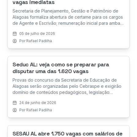
vagas imediatas
Secretaria de Planejamento, Gestão e Patrimônio de
Alagoas formaliza abertura de certame para os cargos
de Agente e Escrivão; remuneração inicial para ambas
as funções é de R$ 5.318,63 com exigência de nível
05 de julho de 2026
superior.
Por
Rafael Padilha
Seduc AL: veja como se preparar para
disputar uma das 1.620 vagas
Provas do concurso da Secretaria de Educação de
Alagoas serão organizadas pelo Cebraspe e exigirão
domínio de conteúdos pedagógicos, legislação
educacional, conhecimentos específicos e redação.
24 de junho de 2026
Saiba por onde começar.
Por
Rafael Padilha
SESAU AL abre 1.750 vagas com salários de