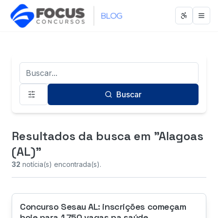
Abrir men
Abri
Termo de Busca
Buscar
Resultados da busca
em "Alagoas
(AL)"
32
notícia(s) encontrada(s).
Concurso Sesau AL: inscrições começam
hoje para 1.750 vagas na saúde