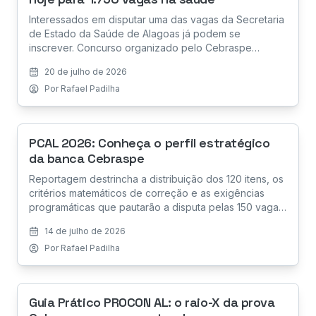
Interessados em disputar uma das vagas da Secretaria
de Estado da Saúde de Alagoas já podem se
inscrever. Concurso organizado pelo Cebraspe
oferece oportunidades para níveis técnico e superior,
20 de julho de 2026
com salários de até R$ 5.757,15.
Por
Rafael Padilha
PCAL 2026: Conheça o perfil estratégico
da banca Cebraspe
Reportagem destrincha a distribuição dos 120 itens, os
critérios matemáticos de correção e as exigências
programáticas que pautarão a disputa pelas 150 vagas
de agente e escrivão.
14 de julho de 2026
Por
Rafael Padilha
Guia Prático PROCON AL: o raio-X da prova