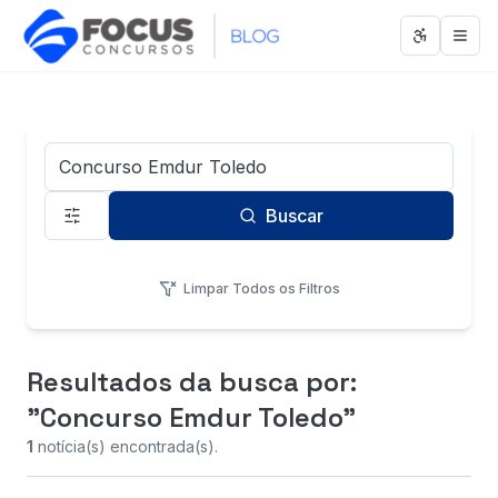
Abrir men
Abri
Termo de Busca
Buscar
Limpar Todos os Filtros
Resultados da busca
por:
"Concurso Emdur Toledo"
1
notícia(s) encontrada(s).