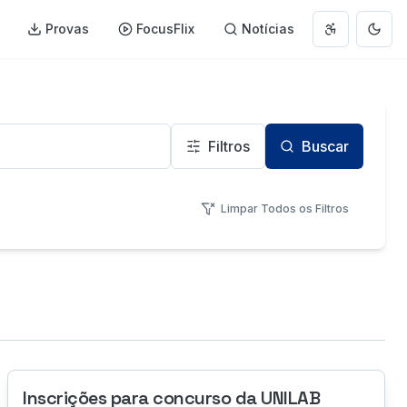
Provas
FocusFlix
Notícias
Abrir menu 
Muda
Filtros
Buscar
Limpar Todos os Filtros
Inscrições para concurso da UNILAB