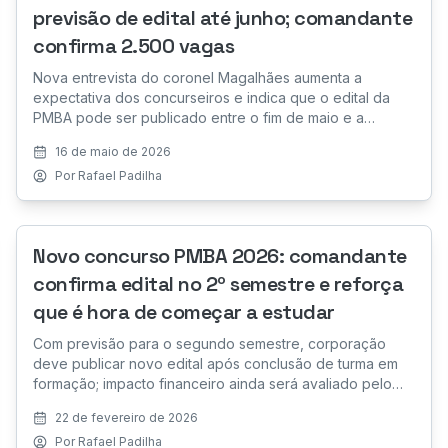
previsão de edital até junho; comandante
confirma 2.500 vagas
Nova entrevista do coronel Magalhães aumenta a
expectativa dos concurseiros e indica que o edital da
PMBA pode ser publicado entre o fim de maio e a
primeira quinzena de junho. Corporação já trabalha com
16 de maio de 2026
concursos internos e externos
Por
Rafael Padilha
Novo concurso PMBA 2026: comandante
confirma edital no 2º semestre e reforça
que é hora de começar a estudar
Com previsão para o segundo semestre, corporação
deve publicar novo edital após conclusão de turma em
formação; impacto financeiro ainda será avaliado pelo
governo.
22 de fevereiro de 2026
Por
Rafael Padilha