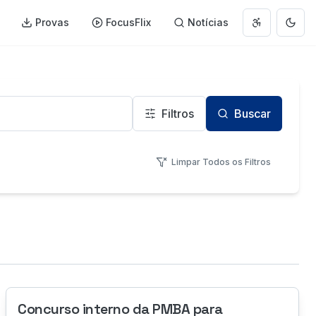
Provas
FocusFlix
Notícias
Abrir menu 
Muda
Filtros
Buscar
Limpar Todos os Filtros
Concurso interno da PMBA para