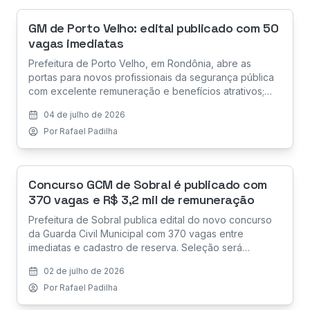
GM de Porto Velho: edital publicado com 50
vagas imediatas
Prefeitura de Porto Velho, em Rondônia, abre as
portas para novos profissionais da segurança pública
com excelente remuneração e benefícios atrativos;
saiba tudo sobre o certame organizado pelo IDECAN.
04 de julho de 2026
Por
Rafael Padilha
Concurso GCM de Sobral é publicado com
370 vagas e R$ 3,2 mil de remuneração
Prefeitura de Sobral publica edital do novo concurso
da Guarda Civil Municipal com 370 vagas entre
imediatas e cadastro de reserva. Seleção será
organizada pelo Instituto Consulpam e contará com
02 de julho de 2026
prova objetiva, TAF, exames médicos, avaliação
Por
Rafael Padilha
psicológica, investigação social e curso de formação.