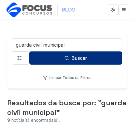
Abrir men
Abri
Termo de Busca
Buscar
Limpar Todos os Filtros
Resultados da busca
por: "guarda
civil municipal"
9
notícia(s) encontrada(s).