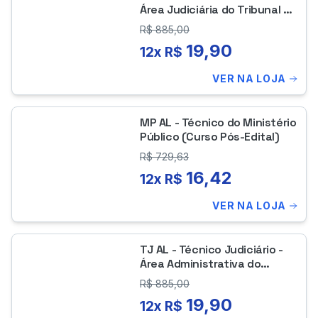
Área Judiciária do Tribunal de
Justiça de Alagoas
R$
885,00
19,90
12x R$
VER NA LOJA
MP AL - Técnico do Ministério
Público (Curso Pós-Edital)
R$
729,63
16,42
12x R$
VER NA LOJA
TJ AL - Técnico Judiciário -
Área Administrativa do
Tribunal de Justiça de
R$
885,00
Alagoas
19,90
12x R$