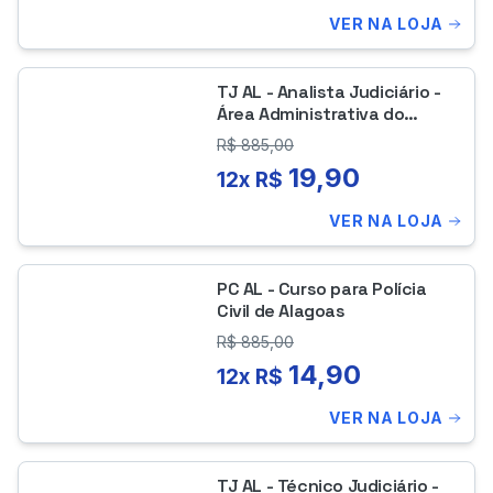
VER NA LOJA
TJ AL - Analista Judiciário -
Área Administrativa do
Tribunal de Justiça de
R$
885,00
Alagoas
19,90
12x R$
VER NA LOJA
PC AL - Curso para Polícia
Civil de Alagoas
R$
885,00
14,90
12x R$
VER NA LOJA
TJ AL - Técnico Judiciário -