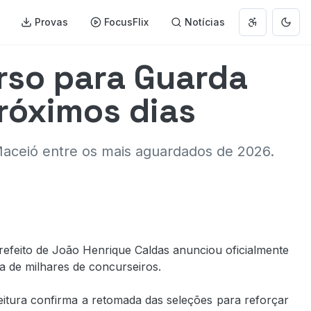
Provas
FocusFlix
Notícias
Abrir menu 
Muda
rso para Guarda
róximos dias
Maceió entre os mais aguardados de 2026.
prefeito de João Henrique Caldas anunciou oficialmente
va de milhares de concurseiros.
eitura confirma a retomada das seleções para reforçar