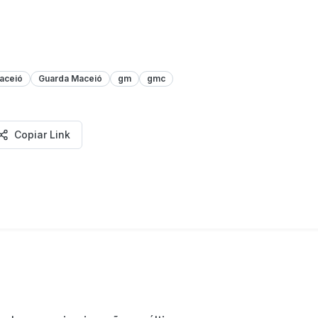
aceió
Guarda Maceió
gm
gmc
Copiar Link