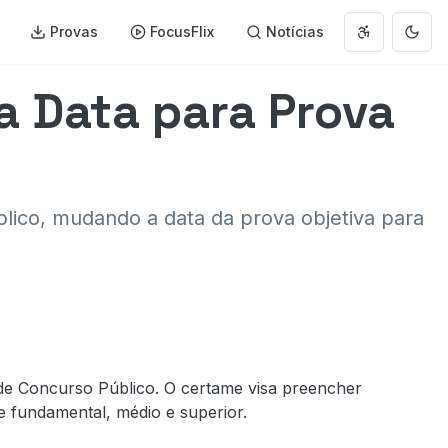
Provas
FocusFlix
Notícias
Abrir menu 
Muda
a Data para Prova
lico, mudando a data da prova objetiva para
 de Concurso Público. O certame visa preencher
e fundamental, médio e superior.