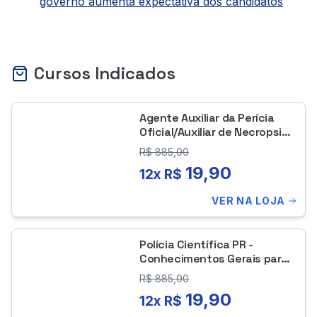
governo aumenta expectativa dos candidatos
Cursos Indicados
Agente Auxiliar da Perícia
Oficial/Auxiliar de Necropsia
da Polícia Científica do
R$
885,00
Paraná
19,90
12x R$
VER NA LOJA
Polícia Científica PR -
Conhecimentos Gerais para
todas as Áreas de Perito
R$
885,00
Criminal
19,90
12x R$