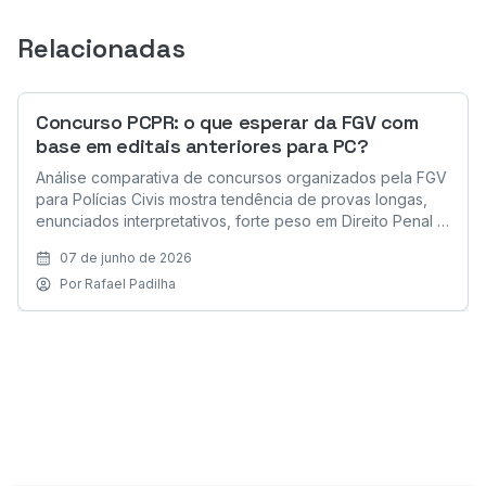
Relacionadas
Concurso PCPR: o que esperar da FGV com
base em editais anteriores para PC?
Análise comparativa de concursos organizados pela FGV
para Polícias Civis mostra tendência de provas longas,
enunciados interpretativos, forte peso em Direito Penal e
Processo Penal, etapas rigorosas e cobrança cada vez
07 de junho de 2026
mais voltada à atividade policial prática
Por
Rafael Padilha