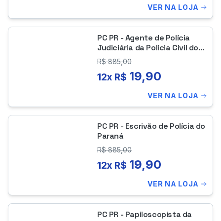
VER NA LOJA
PC PR - Agente de Polícia
Judiciária da Polícia Civil do
Paraná
R$
885,00
19,90
12x R$
VER NA LOJA
PC PR - Escrivão de Polícia do
Paraná
R$
885,00
19,90
12x R$
VER NA LOJA
PC PR - Papiloscopista da