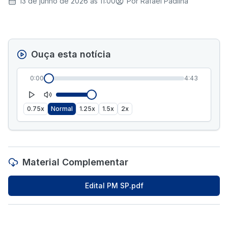
13 de junho de 2026 às 11:00
Por
Rafael Padilha
Ouça esta notícia
0:00
4:43
0.75x
Normal
1.25x
1.5x
2x
Material Complementar
Edital PM SP.pdf