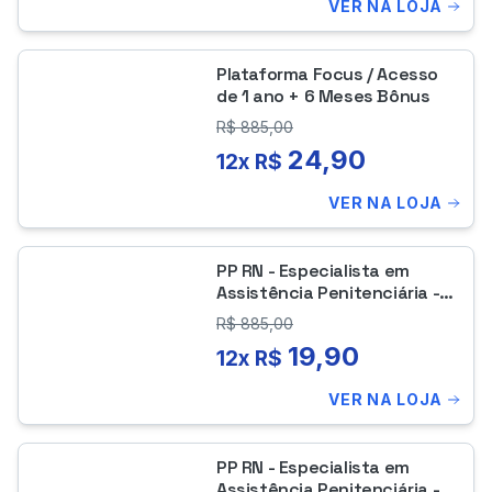
VER NA LOJA
Plataforma Focus / Acesso
de 1 ano + 6 Meses Bônus
R$
885,00
24,90
12x R$
VER NA LOJA
PP RN - Especialista em
Assistência Penitenciária -
Assistente Social
R$
885,00
19,90
12x R$
VER NA LOJA
PP RN - Especialista em
Assistência Penitenciária -