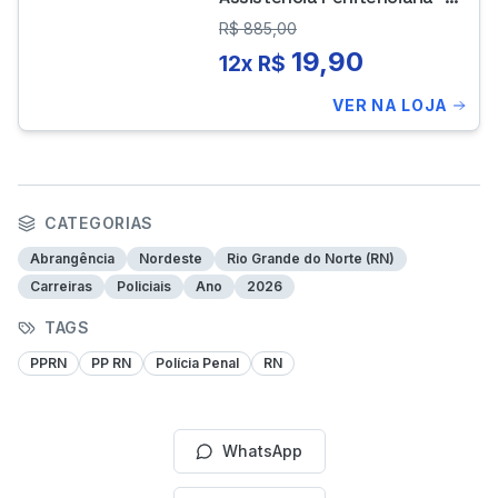
Médico Psiquiatra
R$
885,00
19,90
12x R$
VER NA LOJA
CATEGORIAS
Abrangência
Nordeste
Rio Grande do Norte (RN)
Carreiras
Policiais
Ano
2026
TAGS
PPRN
PP RN
Polícia Penal
RN
WhatsApp