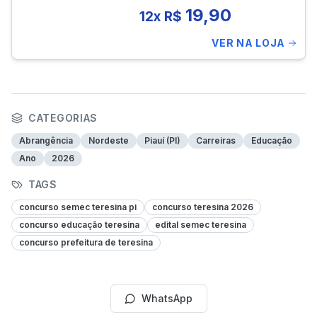
fundamental do 6º ao 9º ano
19,90
12x R$
– Geografia
VER NA LOJA
CATEGORIAS
Abrangência
Nordeste
Piauí (PI)
Carreiras
Educação
Ano
2026
TAGS
concurso semec teresina pi
concurso teresina 2026
concurso educação teresina
edital semec teresina
concurso prefeitura de teresina
WhatsApp