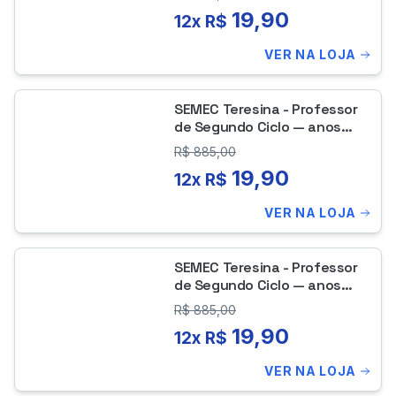
9º ano - Língua Portuguesa
19,90
12x R$
VER NA LOJA
SEMEC Teresina - Professor
de Segundo Ciclo — anos
Finais do ensino
R$
885,00
fundamental do 6º ao 9º ano
19,90
12x R$
- Artes
VER NA LOJA
SEMEC Teresina - Professor
de Segundo Ciclo — anos
Finais do ensino
R$
885,00
fundamental do 6º ao 9º ano
19,90
12x R$
– Ciências
VER NA LOJA