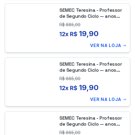
SEMEC Teresina - Professor
de Segundo Ciclo — anos
Finais do ensino
R$
885,00
fundamental do 6º ao 9º ano
19,90
12x R$
- Ensino Religioso
VER NA LOJA
SEMEC Teresina - Professor
de Segundo Ciclo — anos
Finais do ensino
R$
885,00
fundamental do 6º ao 9º ano
19,90
12x R$
– História
VER NA LOJA
SEMEC Teresina - Professor
de Segundo Ciclo — anos
Finais do ensino
R$
885,00