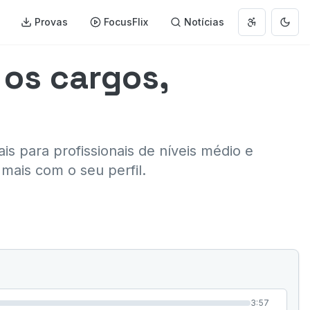
Provas
FocusFlix
Notícias
Abrir menu 
Muda
 os cargos,
s para profissionais de níveis médio e
mais com o seu perfil.
3:57