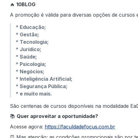
🔥
10BLOG
A promoção é válida para diversas opções de cursos
* Educação;
* Gestão;
* Tecnologia;
* Jurídico;
* Saúde;
* Psicologia;
* Negócios;
* Inteligência Artificial;
* Segurança Pública;
* e muito mais.
São centenas de cursos disponíveis na modalidade Ea
📚
Quer aproveitar a oportunidade?
Acesse agora:
https://faculdadefocus.com.br
⏰ Mas atenção: as condições promocionais são por te