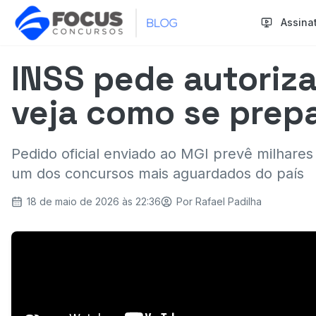
Assina
INSS pede autoriz
veja como se prep
Pedido oficial enviado ao MGI prevê milhares 
um dos concursos mais aguardados do país
18 de maio de 2026 às 22:36
Por
Rafael Padilha