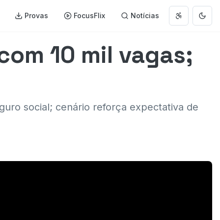
Provas
FocusFlix
Notícias
Abrir menu 
Muda
com 10 mil vagas;
guro social; cenário reforça expectativa de