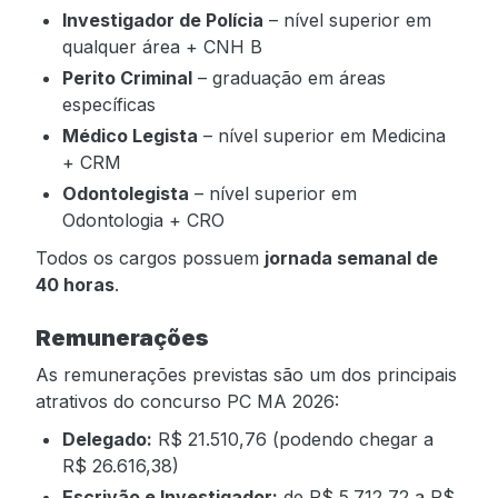
Investigador de Polícia
– nível superior em
qualquer área + CNH B
Perito Criminal
– graduação em áreas
específicas
Médico Legista
– nível superior em Medicina
+ CRM
Odontolegista
– nível superior em
Odontologia + CRO
Todos os cargos possuem
jornada semanal de
40 horas
.
Remunerações
As remunerações previstas são um dos principais
atrativos do concurso PC MA 2026:
Delegado:
R$ 21.510,76 (podendo chegar a
R$ 26.616,38)
Escrivão e Investigador:
de R$ 5.712,72 a R$