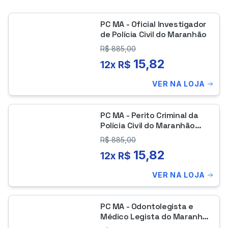
PC MA - Oficial Investigador
de Polícia Civil do Maranhão
R$
885,00
15,82
12x R$
VER NA LOJA
PC MA - Perito Criminal da
Polícia Civil do Maranhão
(Módulo Conhecimentos
R$
885,00
Gerais)
15,82
12x R$
VER NA LOJA
PC MA - Odontolegista e
Médico Legista do Maranhão
(Módulo Conhecimentos