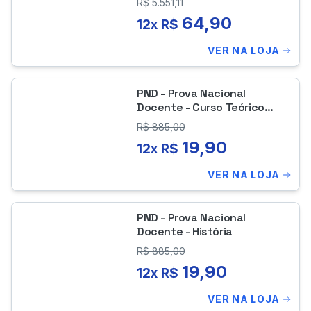
R$
5.551,11
64,90
12x R$
VER NA LOJA
PND - Prova Nacional
Docente - Curso Teórico
(Módulo Especial)
R$
885,00
19,90
12x R$
VER NA LOJA
PND - Prova Nacional
Docente - História
R$
885,00
19,90
12x R$
VER NA LOJA