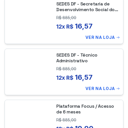
SEDES DF - Secretaria de
Desenvolvimento Social do
Distrito Federal -Psicologia
R$
885,00
16,57
12x R$
VER NA LOJA
SEDES DF - Técnico
Administrativo
R$
885,00
16,57
12x R$
VER NA LOJA
Plataforma Focus / Acesso
de 6 meses
R$
885,00