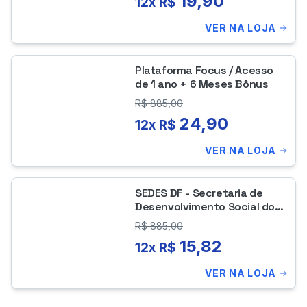
19,90
12x R$
VER NA LOJA
Plataforma Focus / Acesso
de 1 ano + 6 Meses Bônus
R$
885,00
24,90
12x R$
VER NA LOJA
SEDES DF - Secretaria de
Desenvolvimento Social do
Distrito Federal - Sociologia
R$
885,00
15,82
12x R$
VER NA LOJA