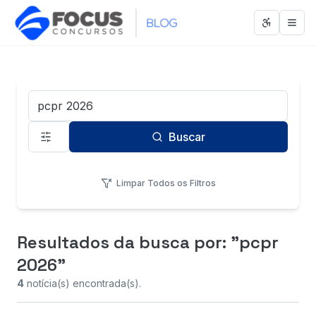
Abrir men
Abri
Termo de Busca
Buscar
Limpar Todos os Filtros
Resultados da busca
por: "pcpr
2026"
4
notícia(s) encontrada(s).