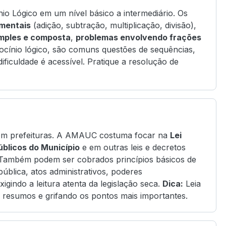
 Lógico em um nível básico a intermediário. Os
mentais
(adição, subtração, multiplicação, divisão),
imples e composta
,
problemas envolvendo frações
iocínio lógico, são comuns questões de sequências,
ificuldade é acessível. Pratique a resolução de
os em prefeituras. A AMAUC costuma focar na
Lei
úblicos do Município
e em outras leis e decretos
. Também podem ser cobrados princípios básicos de
pública, atos administrativos, poderes
xigindo a leitura atenta da legislação seca.
Dica:
Leia
do resumos e grifando os pontos mais importantes.