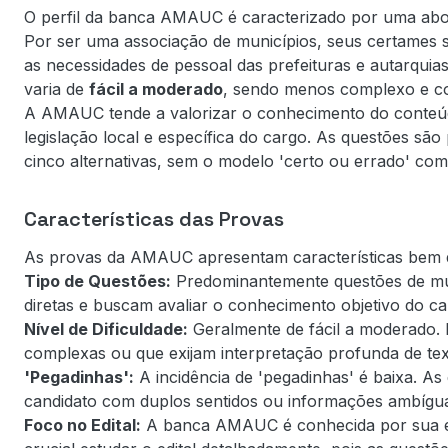
O perfil da banca AMAUC é caracterizado por uma abo
Por ser uma associação de municípios, seus certames s
as necessidades de pessoal das prefeituras e autarquias
varia de
fácil a moderado
, sendo menos complexo e co
A AMAUC tende a valorizar o conhecimento do conteúd
legislação local e específica do cargo. As questões sã
cinco alternativas, sem o modelo 'certo ou errado' com
Características das Provas
As provas da AMAUC apresentam características bem d
Tipo de Questões:
Predominantemente questões de múlt
diretas e buscam avaliar o conhecimento objetivo do ca
Nível de Dificuldade:
Geralmente de fácil a moderado
complexas ou que exijam interpretação profunda de texto
'Pegadinhas':
A incidência de 'pegadinhas' é baixa. A
candidato com duplos sentidos ou informações ambígu
Foco no Edital:
A banca AMAUC é conhecida por sua estr