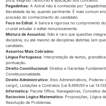
pura, exigindo raciocínio e aplicação dos conceitos.
Pegadinhas:
A Astral não é conhecida por "pegadinhas
literalidade da lei, quando pertinente. É mais comum en
precisão do conhecimento do candidato.
Foco no Edital:
A banca é rigorosa no cumprimento do e
crucial estudar o edital minuciosamente.
Mistura de Assuntos:
Não é raro que questões integr
disciplina, ou até mesmo de disciplinas distintas (em que
candidato.
Assuntos Mais Cobrados:
Língua Portuguesa:
Interpretação de textos, gramática 
pontuação.
Direito Constitucional:
Direitos e Garantias Fundament
Constitucionalidade.
Direito Administrativo:
Atos Administrativos, Poderes d
cargo), Licitações e Contratos (Lei 8.666/93 e Lei 14.133
Informática:
Pacote Office, Navegadores, Conceitos de
Raciocínio Lógico Matemático:
Proposições, Lógica de
Resolução de Problemas.