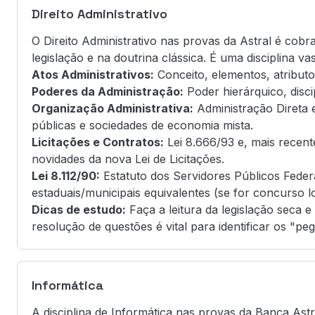
Direito Administrativo
O Direito Administrativo nas provas da Astral é cob
legislação e na doutrina clássica. É uma disciplina v
Atos Administrativos:
Conceito, elementos, atributos
Poderes da Administração:
Poder hierárquico, discip
Organização Administrativa:
Administração Direta e
públicas e sociedades de economia mista.
Licitações e Contratos:
Lei 8.666/93 e, mais recente
novidades da nova Lei de Licitações.
Lei 8.112/90:
Estatuto dos Servidores Públicos Federa
estaduais/municipais equivalentes (se for concurso lo
Dicas de estudo:
Faça a leitura da legislação seca e
resolução de questões é vital para identificar os "p
Informática
A disciplina de Informática nas provas da Banca Astr