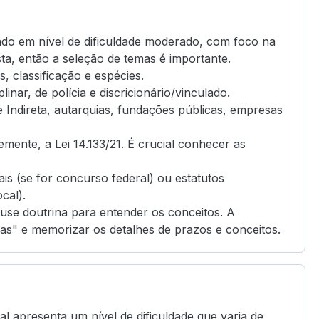
rado em nível de dificuldade moderado, com foco na
asta, então a seleção de temas é importante.
, classificação e espécies.
linar, de polícia e discricionário/vinculado.
 Indireta, autarquias, fundações públicas, empresas
mente, a Lei 14.133/21. É crucial conhecer as
is (se for concurso federal) ou estatutos
cal).
 use doutrina para entender os conceitos. A
egas" e memorizar os detalhes de prazos e conceitos.
al apresenta um nível de dificuldade que varia de