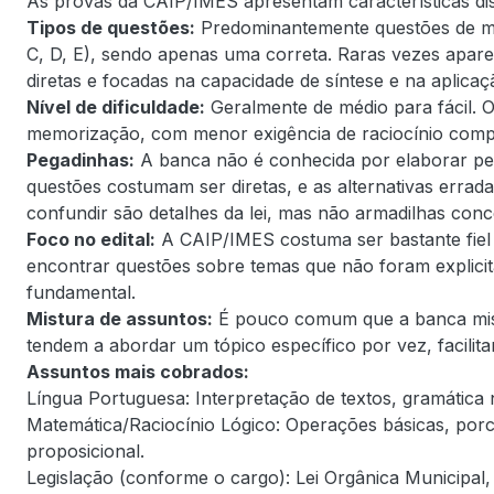
As provas da CAIP/IMES apresentam características dist
Tipos de questões:
Predominantemente questões de múl
C, D, E), sendo apenas uma correta. Raras vezes apare
diretas e focadas na capacidade de síntese e na aplica
Nível de dificuldade:
Geralmente de médio para fácil. O
memorização, com menor exigência de raciocínio comp
Pegadinhas:
A banca não é conhecida por elaborar pe
questões costumam ser diretas, e as alternativas errada
confundir são detalhes da lei, mas não armadilhas conce
Foco no edital:
A CAIP/IMES costuma ser bastante fiel 
encontrar questões sobre temas que não foram explicita
fundamental.
Mistura de assuntos:
É pouco comum que a banca mist
tendem a abordar um tópico específico por vez, facilita
Assuntos mais cobrados:
Língua Portuguesa: Interpretação de textos, gramática 
Matemática/Raciocínio Lógico: Operações básicas, por
proposicional.
Legislação (conforme o cargo): Lei Orgânica Municipal, 