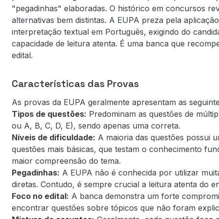
"pegadinhas" elaboradas. O histórico em concursos re
alternativas bem distintas. A EUPA preza pela aplicação d
interpretação textual em Português, exigindo do cand
capacidade de leitura atenta. É uma banca que recomp
edital.
Características das Provas
As provas da EUPA geralmente apresentam as seguintes
Tipos de questões:
Predominam as questões de múltipla
ou A, B, C, D, E), sendo apenas uma correta.
Níveis de dificuldade:
A maioria das questões possui um
questões mais básicas, que testam o conhecimento fun
maior compreensão do tema.
Pegadinhas:
A EUPA não é conhecida por utilizar muit
diretas. Contudo, é sempre crucial a leitura atenta do 
Foco no edital:
A banca demonstra um forte compromiss
encontrar questões sobre tópicos que não foram expl