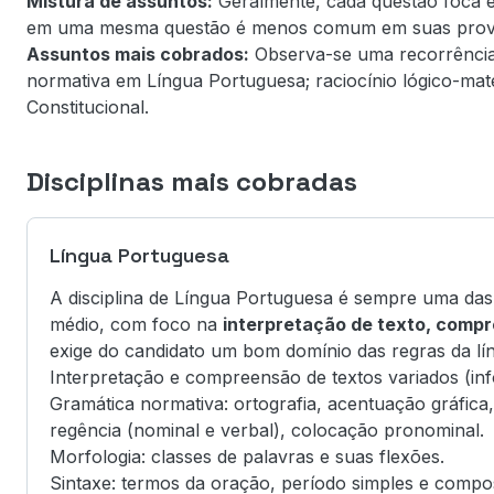
Mistura de assuntos:
Geralmente, cada questão foca em
em uma mesma questão é menos comum em suas provas, 
Assuntos mais cobrados:
Observa-se uma recorrência 
normativa em Língua Portuguesa; raciocínio lógico-mate
Constitucional.
Disciplinas mais cobradas
Língua Portuguesa
A disciplina de Língua Portuguesa é sempre uma das 
médio, com foco na
interpretação de texto, compr
exige do candidato um bom domínio das regras da lí
Interpretação e compreensão de textos variados (info
Gramática normativa: ortografia, acentuação gráfica
regência (nominal e verbal), colocação pronominal.
Morfologia: classes de palavras e suas flexões.
Sintaxe: termos da oração, período simples e comp