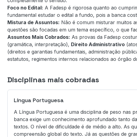
completamente o sentido.
Foco no Edital:
A Fadesp é rigorosa quanto ao cumprim
fundamental estudar o edital a fundo, pois a banca cos
Mistura de Assuntos:
Não é comum misturar muitos as
questões são focadas em um tema específico, o que facil
Assuntos Mais Cobrados:
As provas da Fadesp costu
(gramática, interpretação),
Direito Administrativo
(atos
(direitos e garantias fundamentais, administração públi
estatutos, regimentos internos relacionados ao órgão d
Disciplinas mais cobradas
Língua Portuguesa
A Língua Portuguesa é uma disciplina de peso nas p
banca exige um conhecimento aprofundado tanto da 
textos. O nível de dificuldade é de médio a alto. As 
compreensão global do texto. Já as questões de gra