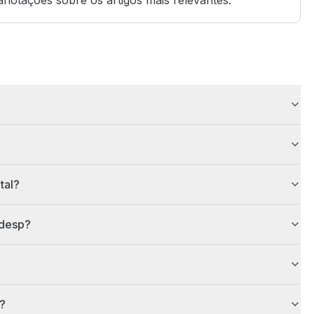
 anotações sobre os artigos mais relevantes.
tal?
adesp?
r?