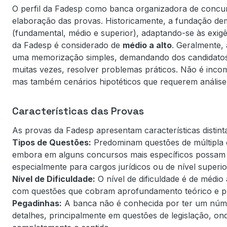
O perfil da Fadesp como banca organizadora de concurs
elaboração das provas. Historicamente, a fundação dem
(fundamental, médio e superior), adaptando-se às exigê
da Fadesp é considerado de
médio a alto
. Geralmente,
uma memorização simples, demandando dos candidatos a
muitas vezes, resolver problemas práticos. Não é incom
mas também cenários hipotéticos que requerem análise c
Características das Provas
As provas da Fadesp apresentam características distin
Tipos de Questões:
Predominam questões de múltipla es
embora em alguns concursos mais específicos possam a
especialmente para cargos jurídicos ou de nível superio
Nível de Dificuldade:
O nível de dificuldade é de médi
com questões que cobram aprofundamento teórico e pr
Pegadinhas:
A banca não é conhecida por ter um núme
detalhes, principalmente em questões de legislação, 