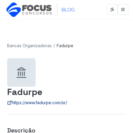
Abrir men
Abri
Bancas Organizadoras
/
Fadurpe
Fadurpe
https://www.fadurpe.com.br/
Descrição