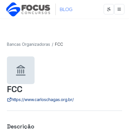
Abrir men
Abri
Bancas Organizadoras
/
FCC
FCC
https://www.carloschagas.org.br/
Descrição