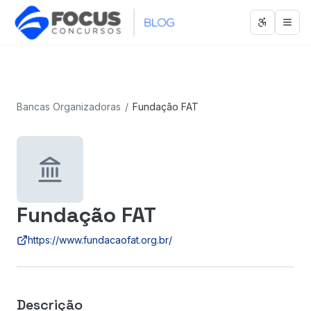
Abrir men
Abri
Bancas Organizadoras
/
Fundação FAT
Fundação FAT
https://www.fundacaofat.org.br/
Descrição