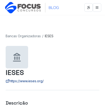
Abrir men
Abri
Bancas Organizadoras
/
IESES
IESES
https://www.ieses.org/
Descrição