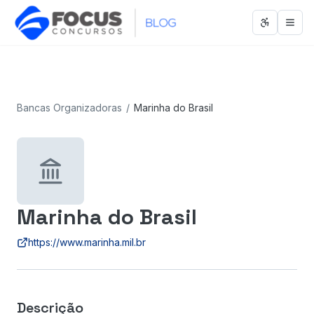
Abrir men
Abri
Bancas Organizadoras
/
Marinha do Brasil
Marinha do Brasil
https://www.marinha.mil.br
Descrição