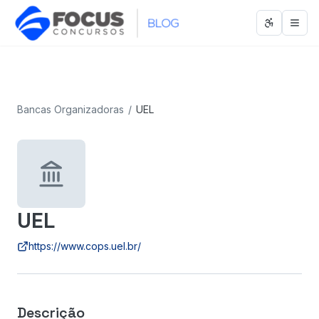
Abrir men
Abri
Bancas Organizadoras
/
UEL
UEL
https://www.cops.uel.br/
Descrição