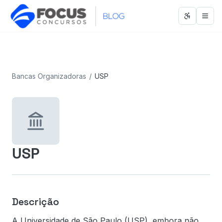
Abrir men
Abri
Bancas Organizadoras
/
USP
USP
Descrição
A Universidade de São Paulo (USP), embora não