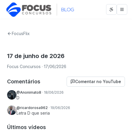
Abrir men
Abri
FocusFlix
17 de junho de 2026
Focus Concursos
· 17/06/2026
Comentários
Comentar no YouTube
@Anonimato8
·
18/06/2026
D
@ricardorosa962
·
19/06/2026
Letra D que seria
Últimos vídeos