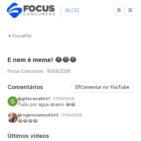
Abrir men
Abri
FocusFlix
E nem é meme! 😂😂😂
Focus Concursos
· 15/04/2026
Comentários
Comentar no YouTube
@gilferreira8547
·
17/04/2026
Tudo por água abaixo 😂😂
@rogeriosantos8243
·
17/04/2026
😂😂😂😂
Últimos vídeos