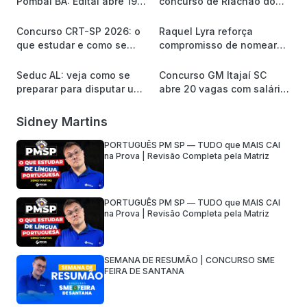
Pombal BA: Edital abre 19
concurso de Riachão do
vagas e até R$ 2,2 mil
Jacuípe/BA
Concurso CRT-SP 2026: o
Raquel Lyra reforça
que estudar e como se
compromisso de nomear
preparar para a banca
mais de 8 mil servidores
Quadrix?
Seduc AL: veja como se
Concurso GM Itajaí SC
preparar para disputar uma
abre 20 vagas com salário
das 1.620 vagas
de R$ 5,5 mil
Sidney Martins
PORTUGUÊS PM SP — TUDO que MAIS CAI
na Prova | Revisão Completa pela Matriz
PORTUGUÊS PM SP — TUDO que MAIS CAI
na Prova | Revisão Completa pela Matriz
SEMANA DE RESUMÃO | CONCURSO SME
FEIRA DE SANTANA