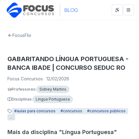
Abrir men
Abri
FocusFlix
GABARITANDO LÍNGUA PORTUGUESA -
BANCA IBADE | CONCURSO SEDUC RO
Focus Concursos
· 12/02/2026
Professores
:
Sidney Martins
Disciplinas
:
Língua Portuguesa
#
aulas para concursos
#
concursos
#
concursos públicos
...
Mais da disciplina "Língua Portuguesa"