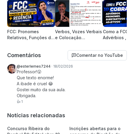
FCC: Pronomes
Verbos, Vozes Verbais
Como a FCC c
Relativos, Funções do
e Colocação
Advérbios , Pr
"Que" e do "Se" +
Pronominal como a
Substantivos 
Regência | Questões
FCC cobra esses
Adjetivos?
Comentários
Comentar no YouTube
Comentadas
assuntos?
@esterlemes7244
·
18/02/2026
Professor!😮

Que texto enorme!

A ibade é cruel 😂

Gostei muito da sua aula. 

Obrigada.
👍
1
Notícias relacionadas
Concurso Ribeira do
Incrições abertas para o