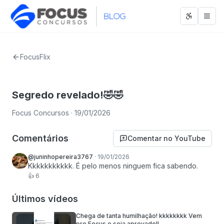
Abrir men
Abri
FocusFlix
Segredo revelado!🤣🤣
Focus Concursos
· 19/01/2026
Comentários
Comentar no YouTube
@juninhopereira3767
·
19/01/2026
Kkkkkkkkkkk. É pelo menos ninguem fica sabendo.
👍
6
Últimos vídeos
Chega de tanta humilhação! kkkkkkkk Vem
pro Focus e seja aprovado!!