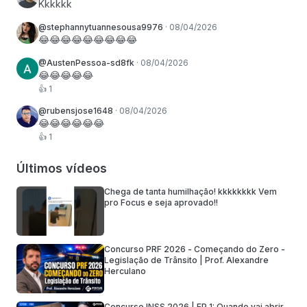
Kkkkkk
@stephannytuannesousa9976
·
08/04/2026
😂😂😂😂😂😂😂😂😂
@AustenPessoa-sd8fk
·
08/04/2026
😂😂😂😂😂
👍
1
@rubensjose1648
·
08/04/2026
😂😂😂😂😂😂
👍
1
Últimos vídeos
Chega de tanta humilhação! kkkkkkkk Vem
pro Focus e seja aprovado!!
Concurso PRF 2026 - Começando do Zero -
Legislação de Trânsito | Prof. Alexandre
Herculano
Concurso INSS 2026 | EP 1: Quando vai abrir