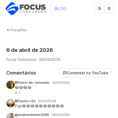
Abrir men
Abri
FocusFlix
6 de abril de 2026
Focus Concursos
· 06/04/2026
Comentários
Comentar no YouTube
@Diário-de-vencedor
·
13/04/2026
😂😂😂😂
👍
1
@DaniCv-t2z
·
09/04/2026
Pqp😂😂😂😂😂😂😂😂😂😂
@eudesedonias4686
·
08/04/2026