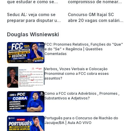
que estudar e como se
compromisso de nomear
preparar para a banca
mais de 8 mil servidores
Quadrix?
Seduc AL: veja como se
Concurso GM Itajaí SC
preparar para disputar uma
abre 20 vagas com salário
das 1.620 vagas
de R$ 5,5 mil
Douglas Wisniewski
FCC: Pronomes Relativos, Funções do "Que"
e do "Se" + Regência | Questões
Comentadas
Verbos, Vozes Verbais e Colocação
Pronominal como a FCC cobra esses
assuntos?
Como a FCC cobra Advérbios , Pronomes ,
Substantivos e Adjetivos?
Português para o Concurso de Riachão do
Jacuípe/BA | Aula AO VIVO