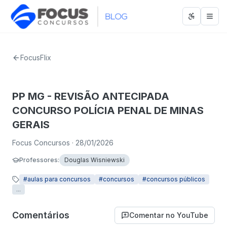
Abrir men
Abri
FocusFlix
PP MG - REVISÃO ANTECIPADA
CONCURSO POLÍCIA PENAL DE MINAS
GERAIS
Focus Concursos
· 28/01/2026
Professores
:
Douglas Wisniewski
#
aulas para concursos
#
concursos
#
concursos públicos
...
Comentários
Comentar no YouTube