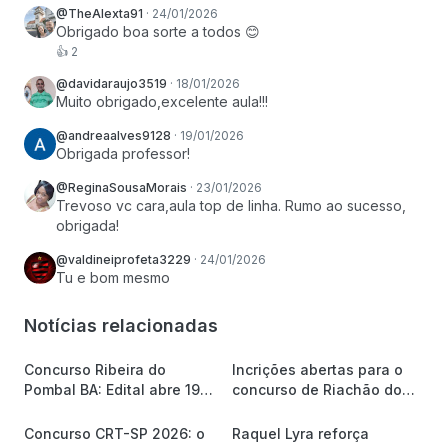
@TheAlexta91
·
24/01/2026
Obrigado boa sorte a todos 😊
👍
2
@davidaraujo3519
·
18/01/2026
Muito obrigado,excelente aula!!!
@andreaalves9128
·
19/01/2026
Obrigada professor!
@ReginaSousaMorais
·
23/01/2026
Trevoso vc cara,aula top de linha. Rumo ao sucesso, 
obrigada!
@valdineiprofeta3229
·
24/01/2026
Tu e bom mesmo
Notícias relacionadas
Concurso Ribeira do
Incrições abertas para o
Pombal BA: Edital abre 19
concurso de Riachão do
vagas e até R$ 2,2 mil
Jacuípe/BA
Concurso CRT-SP 2026: o
Raquel Lyra reforça