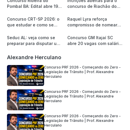
Concurso Ribeira do
Incrições abertas para o
Pombal BA: Edital abre 19
concurso de Riachão do
vagas e até R$ 2,2 mil
Jacuípe/BA
Concurso CRT-SP 2026: o
Raquel Lyra reforça
que estudar e como se
compromisso de nomear
preparar para a banca
mais de 8 mil servidores
Quadrix?
Seduc AL: veja como se
Concurso GM Itajaí SC
preparar para disputar uma
abre 20 vagas com salário
das 1.620 vagas
de R$ 5,5 mil
Alexandre Herculano
Concurso PRF 2026 - Começando do Zero -
Legislação de Trânsito | Prof. Alexandre
Herculano
Concurso PRF 2026 - Começando do Zero -
Legislação de Trânsito | Prof. Alexandre
Herculano
Concurso PRF 2026 - Começando do Zero -
Legislação de Trânsito | Prof. Alexandre
Herculano