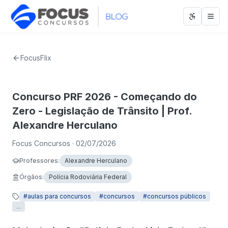
Abrir men
Abri
FocusFlix
Concurso PRF 2026 - Começando do
Zero - Legislação de Trânsito | Prof.
Alexandre Herculano
Focus Concursos
· 02/07/2026
Professores
:
Alexandre Herculano
Órgãos
:
Polícia Rodoviária Federal
#
aulas para concursos
#
concursos
#
concursos públicos
...