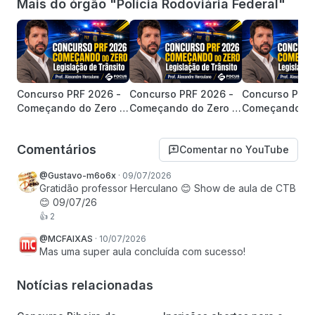
Mais do órgão "Polícia Rodoviária Federal"
Concurso PRF 2026 -
Concurso PRF 2026 -
Concurso PRF 
Começando do Zero -
Começando do Zero -
Começando do
Legislação de
Legislação de
Legislação de
Trânsito | Prof.
Trânsito | Prof.
Trânsito | Prof.
Comentários
Comentar no YouTube
Alexandre Herculano
Alexandre Herculano
Alexandre Her
@Gustavo-m6o6x
·
09/07/2026
Gratidão professor Herculano 😊 Show de aula de CTB 
😊 09/07/26
👍
2
@MCFAIXAS
·
10/07/2026
Mas uma super aula concluída com sucesso!
Notícias relacionadas