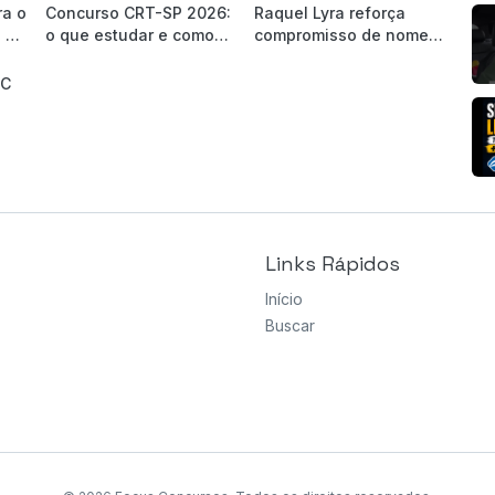
ra o
Concurso CRT-SP 2026:
Raquel Lyra reforça
 do
o que estudar e como
compromisso de nomear
se preparar para a
mais de 8 mil servidores
banca Quadrix?
SC
Links Rápidos
Início
Buscar