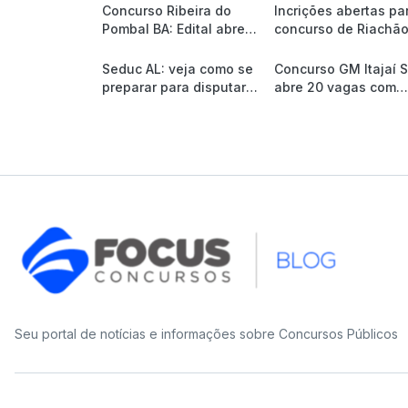
Concurso Ribeira do
Incrições abertas pa
Pombal BA: Edital abre
concurso de Riachão
19 vagas e até R$ 2,2
Jacuípe/BA
mil
Seduc AL: veja como se
Concurso GM Itajaí 
preparar para disputar
abre 20 vagas com
uma das 1.620 vagas
salário de R$ 5,5 mil
Seu portal de notícias e informações sobre Concursos Públicos