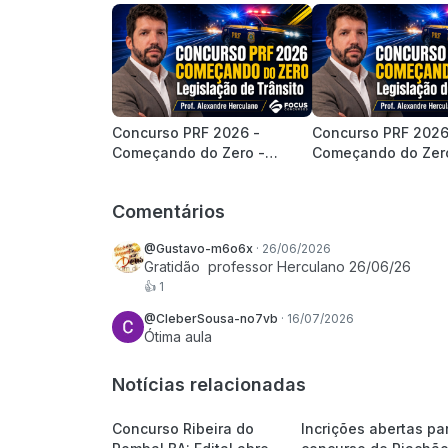
Concurso PRF 2026 -
Concurso PRF 2026
Começando do Zero -
Começando do Zer
Legislação de Trânsito |
Legislação de Trâns
Prof. Alexandre Herculano
Prof. Alexandre He
Comentários
@Gustavo-m6o6x
·
26/06/2026
Gratidão  professor Herculano 26/06/26
👍
1
@CleberSousa-no7vb
·
16/07/2026
Ótima aula
Notícias relacionadas
Concurso Ribeira do
Incrições abertas pa