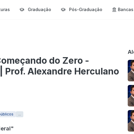
turas
Graduação
Pós-Graduação
Bancas
Al
Começando do Zero -
 | Prof. Alexandre Herculano
úblicos
...
deral"