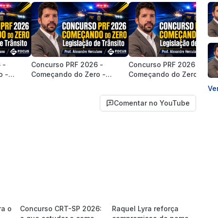
 -
Concurso PRF 2026 -
Concurso PRF 2026 -
o -
Começando do Zero -
Começando do Zero -
ito |
Legislação de Trânsito |
Legislação de Trânsito |
Ve
rculano
Prof. Alexandre Herculano
Prof. Alexandre Herculano
Comentar no YouTube
ra o
Concurso CRT-SP 2026:
Raquel Lyra reforça