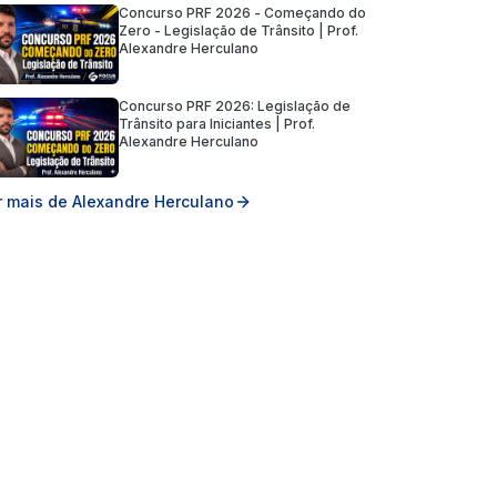
Concurso PRF 2026 - Começando do
Concurso PRF 2026 -
Conc
Zero - Legislação de Trânsito | Prof.
Começando do Zero -
Com
Alexandre Herculano
Legislação de Trânsito |
Legi
Prof. Alexandre Herculano
Prof
Concurso PRF 2026: Legislação de
Trânsito para Iniciantes | Prof.
Alexandre Herculano
Concurso PRF 2026:
Legislação de Trânsito para
Iniciantes | Prof. Alexandre
r mais de
Alexandre Herculano
Herculano