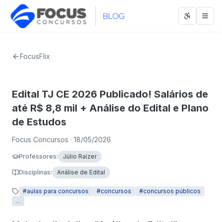
Abrir men
Abri
FocusFlix
Edital TJ CE 2026 Publicado! Salários de
até R$ 8,8 mil + Análise do Edital e Plano
de Estudos
Focus Concursos
· 18/05/2026
Professores
:
Júlio Raizer
Disciplinas
:
Análise de Edital
#
aulas para concursos
#
concursos
#
concursos públicos
...