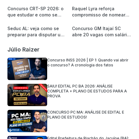
vagas e até R$ 2,2 mil
Jacuípe/BA
Concurso CRT-SP 2026: o
Raquel Lyra reforça
que estudar e como se
compromisso de nomear
preparar para a banca
mais de 8 mil servidores
Quadrix?
Seduc AL: veja como se
Concurso GM Itajaí SC
preparar para disputar uma
abre 20 vagas com salário
das 1.620 vagas
de R$ 5,5 mil
Júlio Raizer
Concurso INSS 2026 | EP 1: Quando vai abrir
o concurso? A cronologia dos fatos
SAIU! EDITAL PC BA 2026: ANÁLISE
COMPLETA + PLANO DE ESTUDOS PARA A
PROVA
CONCURSO PC MA: ANÁLISE DE EDITAL E
PLANO DE ESTUDOS!
Edital Prefeitura de Riachão do Jacuípe (BA):