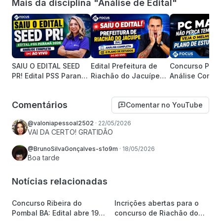
Mais da disciplina "Análise de Edital"
SAIU O EDITAL SEED
Edital Prefeitura de
Concurso PC M
PR! Edital PSS Paraná
Riachão do Jacuípe
Análise Compl
2026 | Análise
(BA): Análise Completa
Edital e Plano
Completa AO VIVO
e Plano de Estudos
Estudos Otimi
Comentários
Comentar no YouTube
@valoniapessoal2502
·
22/05/2026
VAI DA CERTO! GRATIDÃO
@BrunoSilvaGonçalves-s1o9m
·
18/05/2026
Boa tarde
Notícias relacionadas
Concurso Ribeira do
Incrições abertas para o
Pombal BA: Edital abre 19
concurso de Riachão do