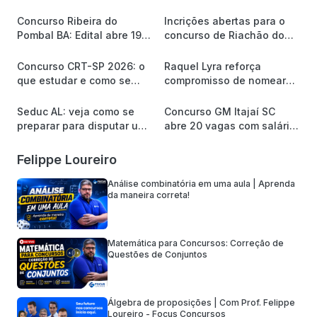
Concurso Ribeira do
Incrições abertas para o
Pombal BA: Edital abre 19
concurso de Riachão do
vagas e até R$ 2,2 mil
Jacuípe/BA
Concurso CRT-SP 2026: o
Raquel Lyra reforça
que estudar e como se
compromisso de nomear
preparar para a banca
mais de 8 mil servidores
Quadrix?
Seduc AL: veja como se
Concurso GM Itajaí SC
preparar para disputar uma
abre 20 vagas com salário
das 1.620 vagas
de R$ 5,5 mil
Felippe Loureiro
Análise combinatória em uma aula | Aprenda
da maneira correta!
Matemática para Concursos: Correção de
Questões de Conjuntos
Álgebra de proposições | Com Prof. Felippe
Loureiro - Focus Concursos