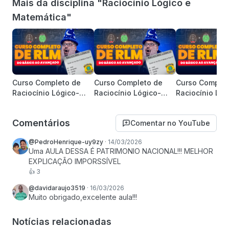
Mais da disciplina "Raciocínio Lógico e
Matemática"
Curso Completo de
Curso Completo de
Curso Complet
Raciocínio Lógico-
Raciocínio Lógico-
Raciocínio Lóg
Matemático (RLM)
Matemático (RLM)
Matemático (R
para Concursos
para Concursos
para Concurso
Comentários
Comentar no YouTube
Públicos
Públicos
Públicos
@PedroHenrique-uy9zy
·
14/03/2026
Uma AULA DESSA É PATRIMONIO NACIONAL!!! MELHOR 
EXPLICAÇÃO IMPORSSÍVEL
👍
3
@davidaraujo3519
·
16/03/2026
Muito obrigado,excelente aula!!!
Notícias relacionadas