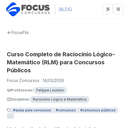
Abrir men
Abri
FocusFlix
Curso Completo de Raciocínio Lógico-
Matemático (RLM) para Concursos
Públicos
Focus Concursos
· 14/03/2026
Professores
:
Felippe Loureiro
Disciplinas
:
Raciocínio Lógico e Matemática
#
aulas para concursos
#
concursos
#
concursos públicos
...