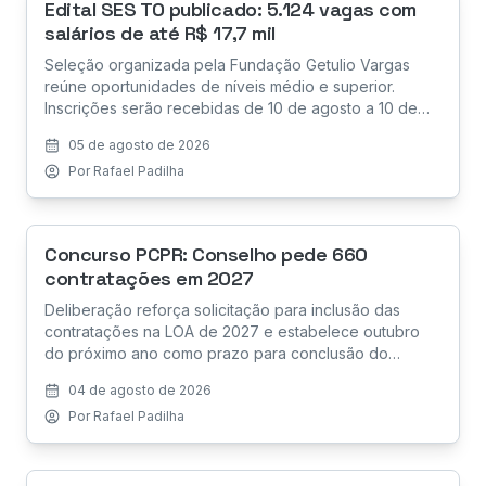
Edital SES TO publicado: 5.124 vagas com
salários de até R$ 17,7 mil
Seleção organizada pela Fundação Getulio Vargas
reúne oportunidades de níveis médio e superior.
Inscrições serão recebidas de 10 de agosto a 10 de
setembro, enquanto a prova objetiva está marcada
05 de agosto de 2026
para 1º de novembro de 2026.
Por
Rafael Padilha
Concurso PCPR: Conselho pede 660
contratações em 2027
Deliberação reforça solicitação para inclusão das
contratações na LOA de 2027 e estabelece outubro
do próximo ano como prazo para conclusão do
concurso da Polícia Civil do Paraná
04 de agosto de 2026
Por
Rafael Padilha