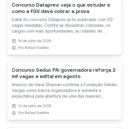
Concurso Dataprev: veja o que estudar e
como a FGV deve cobrar a prova
Edital do concurso Dataprev já foi publicado com 212
vagas imediatas. Confira as disciplinas cobradas, os
cargos com mais oportunidades, as cidades de
lotação, as datas da seleção e como a banca FGV
16 de julho de 2026
costuma cobrar as provas.
Por
Rafael Padilha
Concurso Seduc PA: governadora reforça 2
mil vagas e edital em agosto
Anúncio de Hana Ghassan confirma a Fundação Getulio
Vargas como banca organizadora e aumenta a
expectativa pela abertura de uma das maiores
seleções da educação paraense em 2026.
14 de julho de 2026
Por
Rafael Padilha