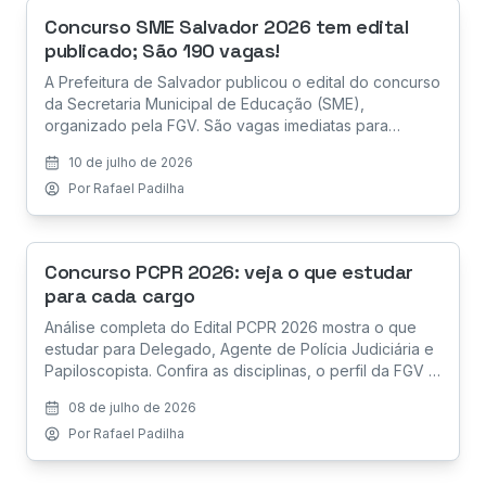
Concurso SME Salvador 2026 tem edital
publicado; São 190 vagas!
A Prefeitura de Salvador publicou o edital do concurso
da Secretaria Municipal de Educação (SME),
organizado pela FGV. São vagas imediatas para
Professor Municipal e Coordenador Pedagógico, além
10 de julho de 2026
de cadastro de reserva.
Por
Rafael Padilha
Concurso PCPR 2026: veja o que estudar
para cada cargo
Análise completa do Edital PCPR 2026 mostra o que
estudar para Delegado, Agente de Polícia Judiciária e
Papiloscopista. Confira as disciplinas, o perfil da FGV e
como montar sua preparação.
08 de julho de 2026
Por
Rafael Padilha