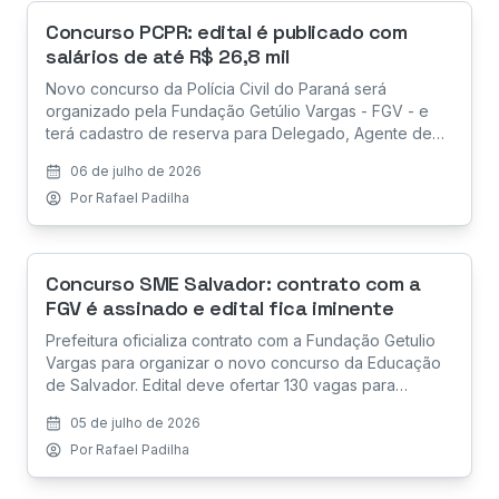
Concurso PCPR: edital é publicado com
salários de até R$ 26,8 mil
Novo concurso da Polícia Civil do Paraná será
organizado pela Fundação Getúlio Vargas - FGV - e
terá cadastro de reserva para Delegado, Agente de
Polícia Judiciária e Papiloscopista Policial. Este é um
06 de julho de 2026
dos concursos mais aguardados no Paraná!
Por
Rafael Padilha
Concurso SME Salvador: contrato com a
FGV é assinado e edital fica iminente
Prefeitura oficializa contrato com a Fundação Getulio
Vargas para organizar o novo concurso da Educação
de Salvador. Edital deve ofertar 130 vagas para
Professor Municipal e Coordenador Pedagógico.
05 de julho de 2026
Por
Rafael Padilha