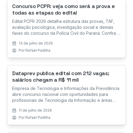
Concurso PCPR: veja como será a prova e
todas as etapas do edital
Edital PCPR 2026 detalha estrutura das provas, TAF,
avaliação psicológica, investigação social e demais
fases do concurso da Polícia Civil do Paraná. Confira a
análise completa.
13 de julho de 2026
Por
Rafael Padilha
Dataprev publica edital com 212 vagas;
salários chegam a R$ 11 mil
Empresa de Tecnologia e Informações da Previdência
abre concurso nacional com oportunidades para
profissionais de Tecnologia da Informação e áreas
administrativas. Seleção organizada pela FGV terá
11 de julho de 2026
provas em todas as capitais brasileiras.
Por
Rafael Padilha