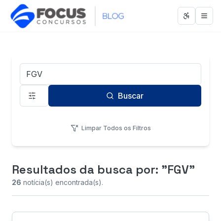
Abrir men
Abri
Termo de Busca
Buscar
Limpar Todos os Filtros
Resultados da busca
por: "FGV"
26
notícia(s) encontrada(s).