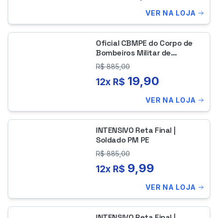
VER NA LOJA
Oficial CBMPE do Corpo de
Bombeiros Militar de
Pernambuco
R$
885,00
19,90
12x R$
VER NA LOJA
INTENSIVO Reta Final |
Soldado PM PE
R$
885,00
9,99
12x R$
VER NA LOJA
INTENSIVO Reta Final |