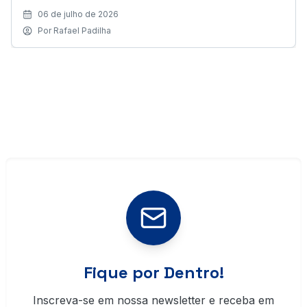
Judiciária e Papiloscopista Policial. Este é um dos
06 de julho de 2026
concursos mais aguardados no Paraná!
Por
Rafael Padilha
Fique por Dentro!
Inscreva-se em nossa newsletter e receba em