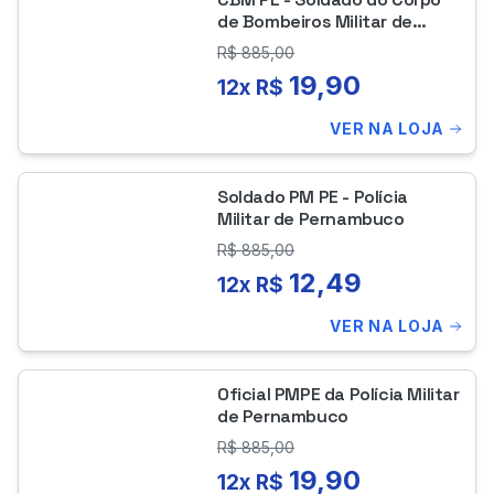
de Bombeiros Militar de
Pernambuco
R$
885,00
19,90
12x R$
VER NA LOJA
Soldado PM PE - Polícia
Militar de Pernambuco
R$
885,00
12,49
12x R$
VER NA LOJA
Oficial PMPE da Polícia Militar
de Pernambuco
R$
885,00
19,90
12x R$